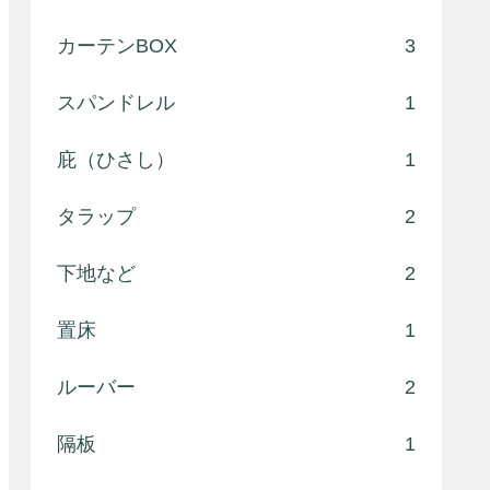
カーテンBOX
3
スパンドレル
1
庇（ひさし）
1
タラップ
2
下地など
2
置床
1
ルーバー
2
隔板
1