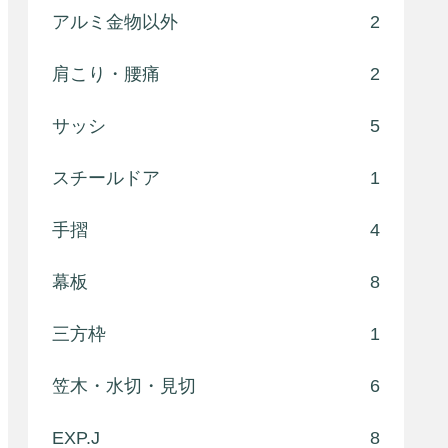
アルミ金物以外
2
肩こり・腰痛
2
サッシ
5
スチールドア
1
手摺
4
幕板
8
三方枠
1
笠木・水切・見切
6
EXP.J
8