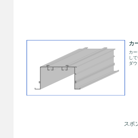
カ
カー
して
ダウ
スポ